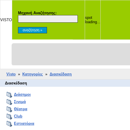
Μηχανή Αναζήτησης:
spot
VISTO
loading...
Visto
»
Κατηγορίες
»
Διασκέδαση
Διασκέδαση
Διάσημοι
Σινεμά
Θέατρα
Club
Εστιατόρια