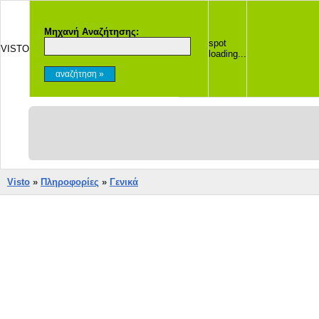
Μηχανή Αναζήτησης:
spot
VISTO
loading...
Visto
»
Πληροφορίες
»
Γενικά