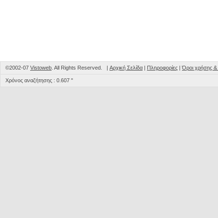
©2002-07
Vistoweb
. All Rights Reserved. |
Αρχική Σελίδα
|
Πληροφορίες
|
Όροι χρήσης 
Χρόνος αναζήτησης : 0.607 "