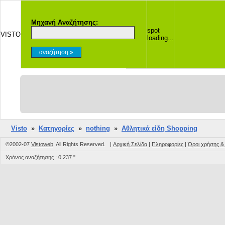
Μηχανή Αναζήτησης:
spot
VISTO
loading...
Visto
»
Κατηγορίες
»
nothing
»
Αθλητικά είδη Shopping
©2002-07
Vistoweb
. All Rights Reserved. |
Αρχική Σελίδα
|
Πληροφορίες
|
Όροι χρήσης 
Χρόνος αναζήτησης : 0.237 "