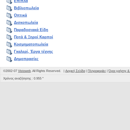
Επιπλα
Βιβλιοπωλεία
Οπτικά
Δισκοπωλεία
Παραδοσιακά Είδη
Ποτά & Ξηροί Καρποί
Κοσμηματοπωλεία
Γκαλερί, Έργα τέχνης
Δημοπρασίες
©2002-07
Vistoweb
. All Rights Reserved. |
Αρχική Σελίδα
|
Πληροφορίες
|
Όροι χρήσης 
Χρόνος αναζήτησης : 0.955 "