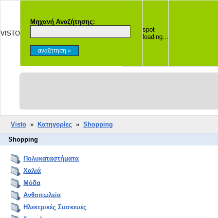
Μηχανή Αναζήτησης:
spot
VISTO
loading...
Visto
»
Κατηγορίες
»
Shopping
Shopping
Πολυκαταστήματα
Χαλιά
Μόδα
Ανθοπωλεία
Ηλεκτρικές Συσκευές